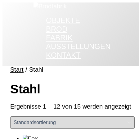
Zum
Inhalt
OBJEKTE
springen
BROD
FABRIK
AUSSTELLUNGEN
KONTAKT
Start
/ Stahl
Stahl
Ergebnisse 1 – 12 von 15 werden angezeigt